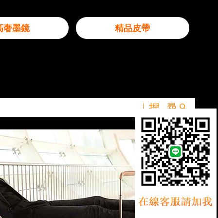
高奢墨鏡
精品皮帶