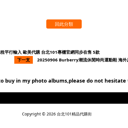
回此分類
單免稅平行輸入 歐美代購 台北101專櫃官網同步在售 5款
下一支
20250906 Burberry潮流休閒時尚運動鞋
to buy in my photo albums,please do not hesitate 
Copyright © 2026 台北101精品代購街