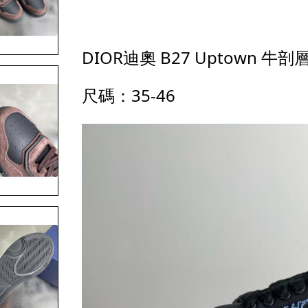
DIOR迪奧 B27 Uptown 
尺碼：35-46