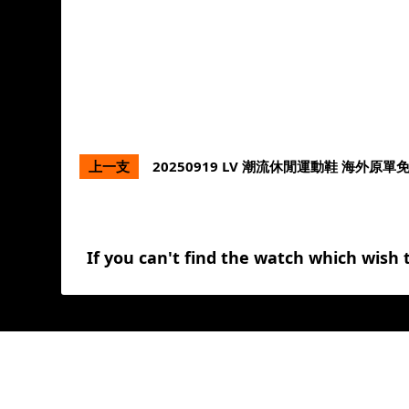
上一支
20250919 LV 潮流休閒運動鞋 海外原
If you can't find the watch which wish 