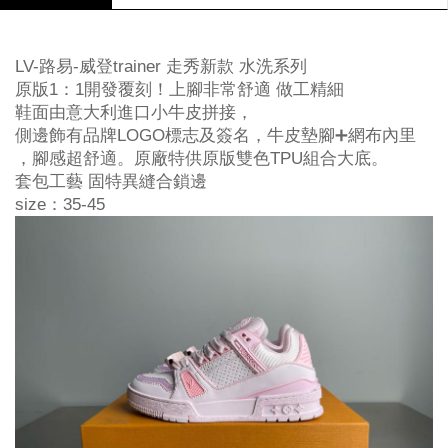
LV-路易-威登trainer 走秀新款 水洗系列
原版1：1開發覆刻！上腳非常舒適 做工精細
鞋面由意大利進口小牛皮拼接，
側邊飾有品牌LOGO標志及簽名，牛皮墊腳➕網布內里
，腳感超舒適。原廠特供原版雙色TPU組合大底。
套包工藝 固特異縫合鎖邊
size：35-45