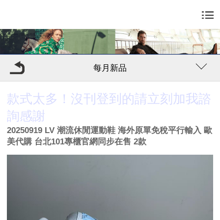
每月新品
款式太多！沒刊登到的請立刻加我諮
詢感謝
20250919 LV 潮流休閒運動鞋 海外原單免稅平行輸入 歐
美代購 台北101專櫃官網同步在售 2款