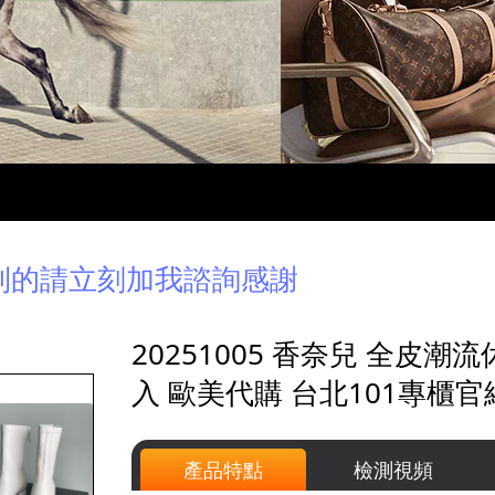
到的請立刻加我諮詢感謝
20251005 香奈兒 全皮
入 歐美代購 台北101專櫃官
產品特點
檢測視頻