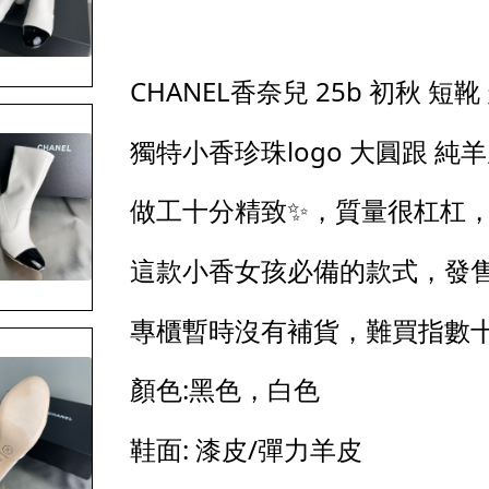
CHANEL香奈兒 25b 初秋 
獨特小香珍珠logo 大圓跟 純
做工十分精致✨，質量很杠杠
這款小香女孩必備的款式，發
專櫃暫時沒有補貨，難買指數
顏色:黑色，白色
鞋面: 漆皮/彈力羊皮