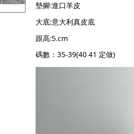
墊腳:進口羊皮
大底:意大利真皮底
跟高:5.cm
碼數：35-39(40 41 定做)