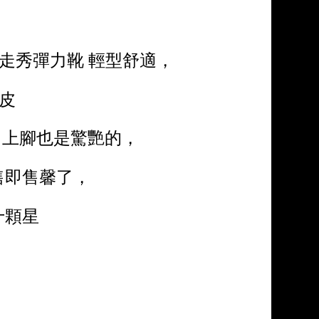
短靴 走秀彈力靴 輕型舒適，
羊皮
，上腳也是驚艷的，
售即售馨了，
十顆星