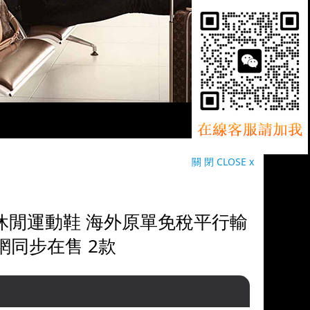
關 閉 CLOSE x
潮流休閒運動鞋 海外原單免稅平行輸
網同步在售 2款