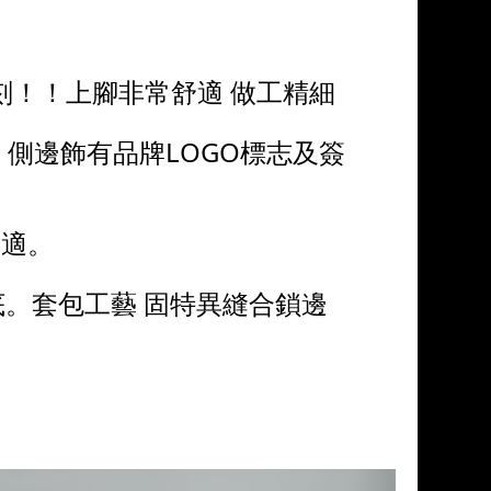
覆刻！！上腳非常舒適 做工精細
側邊飾有品牌LOGO標志及簽
舒適。
底。套包工藝 固特異縫合鎖邊