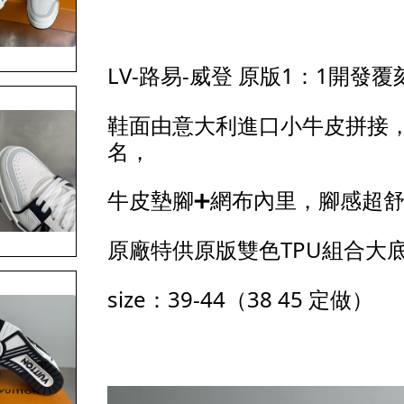
LV-路易-威登 原版1：1開發
鞋面由意大利進口小牛皮拼接，
名，
牛皮墊腳➕網布內里，腳感超
原廠特供原版雙色TPU組合大
size：39-44（38 45 定做）