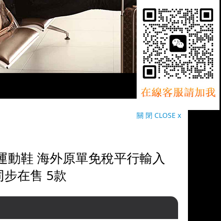
關 閉 CLOSE x
閒時尚運動鞋 海外原單免稅平行輸入
同步在售 5款