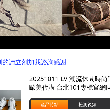
到的請立刻加我諮詢感謝
20251011 LV 潮流休
歐美代購 台北101專櫃官網
產品特點
檢測視頻