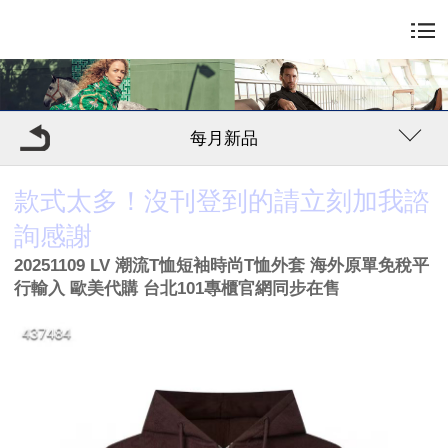
每月新品
款式太多！沒刊登到的請立刻加我諮
詢感謝
20251109 LV 潮流T恤短袖時尚T恤外套 海外原單免稅平
行輸入 歐美代購 台北101專櫃官網同步在售