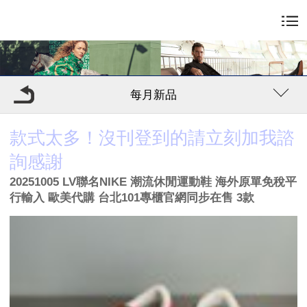
每月新品
款式太多！沒刊登到的請立刻加我諮
詢感謝
20251005 LV聯名NIKE 潮流休閒運動鞋 海外原單免稅平
行輸入 歐美代購 台北101專櫃官網同步在售 3款