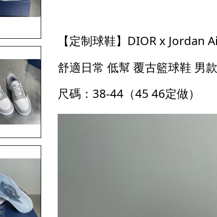
【定制球鞋】DIOR x Jordan Air
舒適日常 低幫 覆古籃球鞋 男
尺碼：38-44（45 46定做）