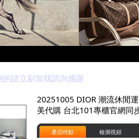
到的請立刻加我諮詢感謝
20251005 DIOR 潮流
美代購 台北101專櫃官網同步
產品特點
檢測視頻