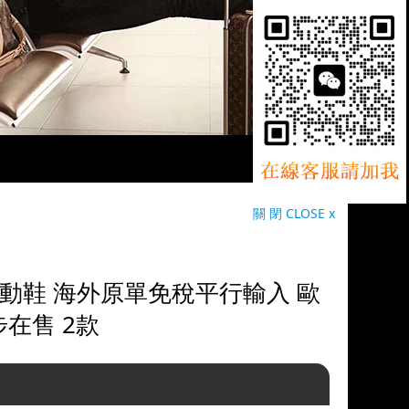
關 閉 CLOSE x
休閒運動鞋 海外原單免稅平行輸入 歐
在售 2款