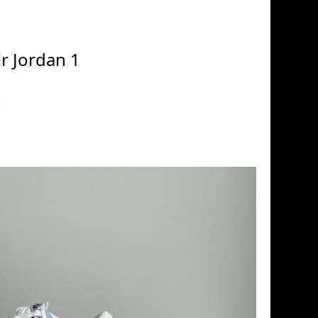
 Jordan 1
款